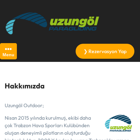
Skip
to
content
❯ Rezervasyon Yap
Menu
Hakkımızda
Uzungöl Outdoor;
Nisan 2015 yılında kurulmuş, ekibi daha
çok Trabzon Hava Sporları Kulübünden
oluşan deneyimli pilotların oluşturduğu