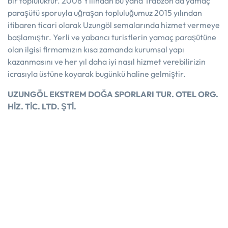
bir topluluktur. 2008 Yılından bu yana Trabzon’da yamaç
paraşütü sporuyla uğraşan topluluğumuz 2015 yılından
itibaren ticari olarak Uzungöl semalarında hizmet vermeye
başlamıştır. Yerli ve yabancı turistlerin yamaç paraşütüne
olan ilgisi firmamızın kısa zamanda kurumsal yapı
kazanmasını ve her yıl daha iyi nasıl hizmet verebilirizin
icrasıyla üstüne koyarak bugünkü haline gelmiştir.
UZUNGÖL EKSTREM DOĞA SPORLARI TUR. OTEL ORG.
HİZ. TİC. LTD. ŞTİ.