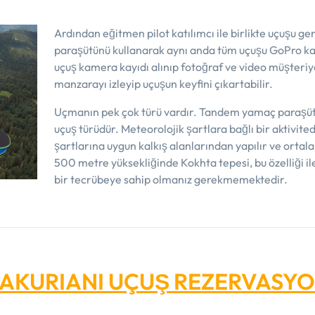
Ardından eğitmen pilot katılımcı ile birlikte uçuşu g
paraşütünü kullanarak aynı anda tüm uçuşu GoPro kam
uçuş kamera kayıdı alınıp fotoğraf ve video müşteriye
manzarayı izleyip uçuşun keyfini çıkartabilir.
Uçmanın pek çok türü vardır. Tandem yamaç paraşütü u
uçuş türüdür. Meteorolojik şartlara bağlı bir aktivit
şartlarına uygun kalkış alanlarından yapılır ve orta
500 metre yüksekliğinde Kokhta tepesi, bu özelliği ile
bir tecrübeye sahip olmanız gerekmemektedir.
AKURIANI UÇUŞ REZERVASY