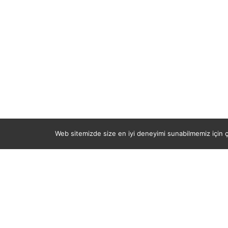
Web sitemizde size en iyi deneyimi sunabilmemiz için çe