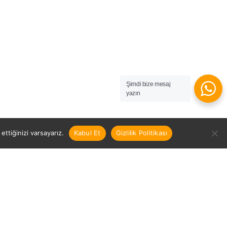
Şimdi bize mesaj
yazın
ttiğinizi varsayarız.
Kabul Et
Gizlilik Politikası