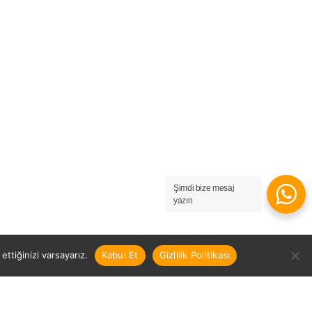
Şimdi bize mesaj
yazın
ttiğinizi varsayarız.
Kabul Et
Gizlilik Politikası