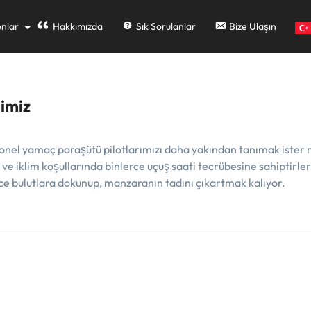
nlar
Hakkımızda
Sık Sorulanlar
Bize Ulaşın
bimiz
l yamaç paraşütü pilotlarımızı daha yakından tanımak ister misi
e iklim koşullarında binlerce uçuş saati tecrübesine sahiptirler. 
ece bulutlara dokunup, manzaranın tadını çıkartmak kalıyor.