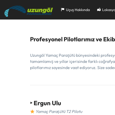
Skip
to
Uçuş Hakkında
Lokasyo
content
Profesyonel Pilotlarımız ve Eki
Uzungöl Yamaç Paraşütü bünyesindeki profesyone
tamamlamış ve yıllar içerisinde farklı coğrafya v
pilotlarımız sayesinde vaat ediyoruz. Size sad
‣
Ergun Ulu
Yamaç Paraşütü T2 Pilotu